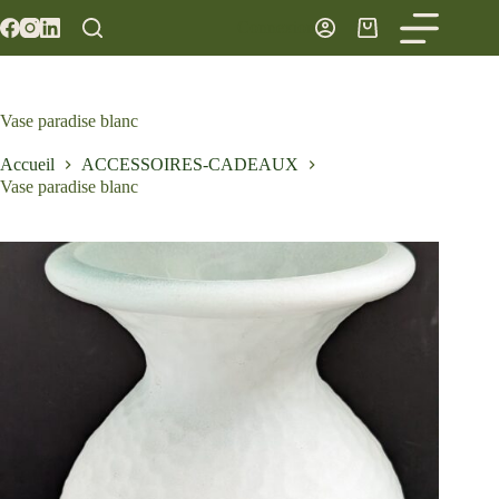
Passer
Panier
Connexion
au
d’achat
contenu
Vase paradise blanc
Accueil
ACCESSOIRES-CADEAUX
Vase paradise blanc