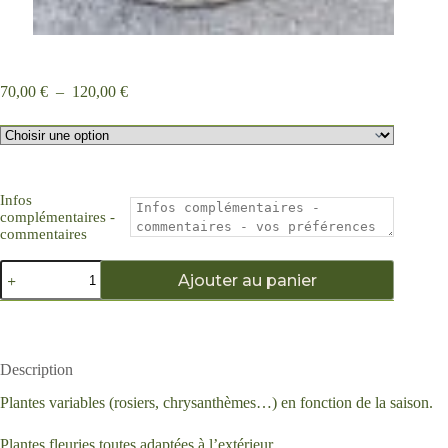
Plage
70,00
€
–
120,00
€
de
prix :
70,00 €
à
120,00 €
Infos
complémentaires -
commentaires
quantité
Ajouter au panier
de
Vague
fleurie
Description
Plantes variables (rosiers, chrysanthèmes…) en fonction de la saison.
Plantes fleuries toutes adaptées à l’extérieur.