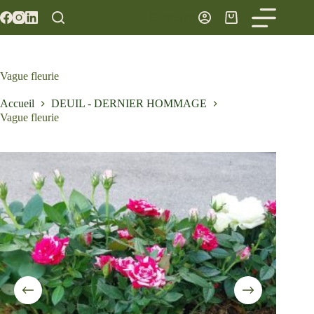
Passer
Panier
Connexion
au
d’achat
contenu
Vague fleurie
Accueil
DEUIL - DERNIER HOMMAGE
Vague fleurie